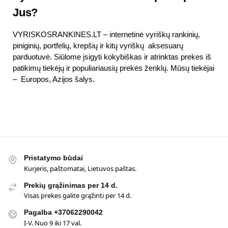
Jus?
VYRISKOSRANKINES.LT – internetinė vyriškų rankinių,
piniginių, portfelių, krepšių ir kitų vyriškų aksesuarų
parduotuvė. Siūlome įsigyti kokybiškas ir atrinktas prekes iš
patikimų tiekėjų ir populiariausių prekės ženklų. Mūsų tiekėjai
– Europos, Azijos šalys.
Pristatymo būdai
Kurjeris, paštomatai, Lietuvos paštas.
Prekių grąžinimas per 14 d.
Visas prekes galite grąžinti per 14 d.
Pagalba +37062290042
I-V. Nuo 9 iki 17 val.