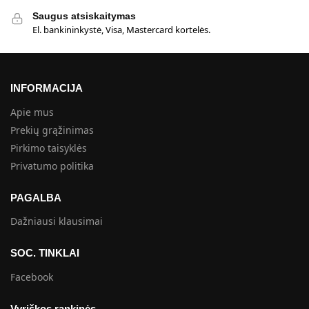
Saugus atsiskaitymas
El. bankininkystė, Visa, Mastercard kortelės.
INFORMACIJA
Apie mus
Prekių grąžinimas
Pirkimo taisyklės
Privatumo politika
PAGALBA
Dažniausi klausimai
SOC. TINKLAI
Facebook
Vyriškos rankinės