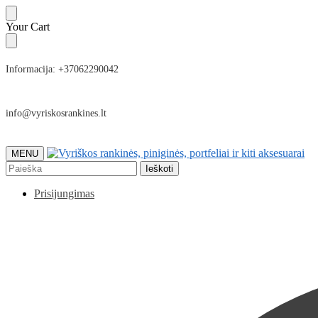
Skip
Skip
Your Cart
to
to
navigation
content
Informacija: +37062290042
info@vyriskosrankines.lt
MENU
Ieškoti:
Ieškoti
Prisijungimas