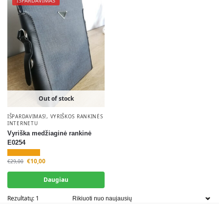
IŠPARDAVIMAS
Out of stock
IŠPARDAVIMAS!
,
VYRIŠKOS RANKINĖS
INTERNETU
Vyriška medžiaginė rankinė
E0254
€
10,00
€
29,00
Daugiau
Rezultatų: 1