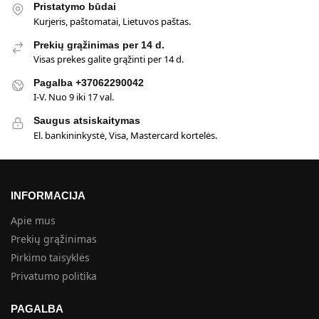
Pristatymo būdai
Kurjeris, paštomatai, Lietuvos paštas.
Prekių grąžinimas per 14 d.
Visas prekes galite grąžinti per 14 d.
Pagalba +37062290042
I-V. Nuo 9 iki 17 val.
Saugus atsiskaitymas
El. bankininkystė, Visa, Mastercard kortelės.
INFORMACIJA
Apie mus
Prekių grąžinimas
Pirkimo taisyklės
Privatumo politika
PAGALBA