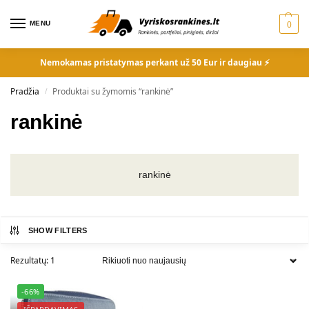
MENU
0
Nemokamas pristatymas perkant už 50 Eur ir daugiau ⚡
Pradžia
Produktai su žymomis “rankinė”
/
rankinė
rankinė
SHOW FILTERS
Rezultatų: 1
-66%