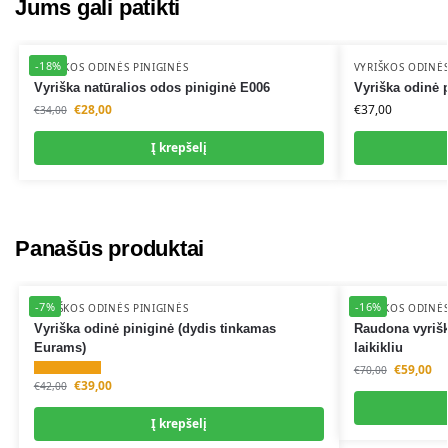
a
Jums gali patikti
t
i
-18%
v
VYRIŠKOS ODINĖS PINIGINĖS
VYRIŠKOS ODINĖS
Vyriška natūralios odos piniginė E006
Vyriška odinė 
e
€
28,00
€
37,00
:
€
34,00
Į krepšelį
Panašūs produktai
-7%
-16%
VYRIŠKOS ODINĖS PINIGINĖS
VYRIŠKOS ODINĖS
Vyriška odinė piniginė (dydis tinkamas
Raudona vyrišk
Eurams)
laikikliu
€
59,00
€
70,00
€
39,00
€
42,00
Į krepšelį