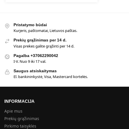
Pristatymo būdai
Kurjeris, paštomatai, Lietuvos paštas.
Prekių grąžinimas per 14 d.
Visas prekes galite grąžinti per 14 d.
Pagalba +37062290042
I-V. Nuo 9 iki 17 val.
Saugus atsiskaitymas
El. bankininkystė, Visa, Mastercard kortelės.
INFORMACIJA
Apie mus
Prekių grąžinimas
Pirkimo taisyklės