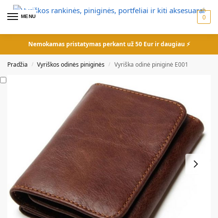
MENU
0
Nemokamas pristatymas perkant už 50 Eur ir daugiau ⚡
Pradžia
Vyriškos odinės piniginės
Vyriška odinė piniginė E001
/
/