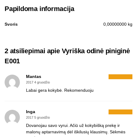
Papildoma informacija
Svoris
0,00000000 kg
2 atsiliepimai apie
Vyriška odinė piniginė
E001
Mantas
2017 4 gruodžio
Labai gera kokybė. Rekomenduoju
Inga
2017 5 gruodžio
Dovanojau savo vyrui. Ačiū už kokybišką prekę ir
malonų aptarnavimą dėl iškilusių klausimų. Sėkmės