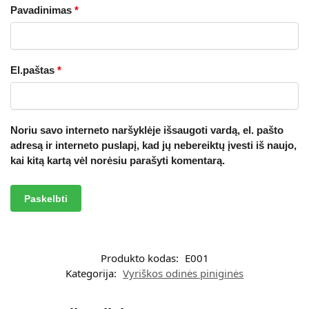
Pavadinimas
*
El.paštas
*
Noriu savo interneto naršyklėje išsaugoti vardą, el. pašto
adresą ir interneto puslapį, kad jų nebereiktų įvesti iš naujo,
kai kitą kartą vėl norėsiu parašyti komentarą.
A
l
t
Produkto kodas:
E001
e
Kategorija:
Vyriškos odinės piniginės
r
n