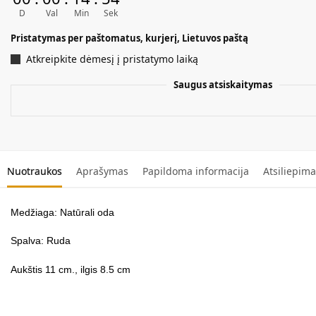
t
D
Val
Min
Sek
e
r
Pristatymas per paštomatus, kurjerį, Lietuvos paštą
n
Atkreipkite dėmesį į pristatymo laiką
a
t
Saugus atsiskaitymas
i
v
e
:
Nuotraukos
Aprašymas
Papildoma informacija
Atsiliepima
Medžiaga: Natūrali oda
Spalva: Ruda
Aukštis 11 cm., ilgis 8.5 cm