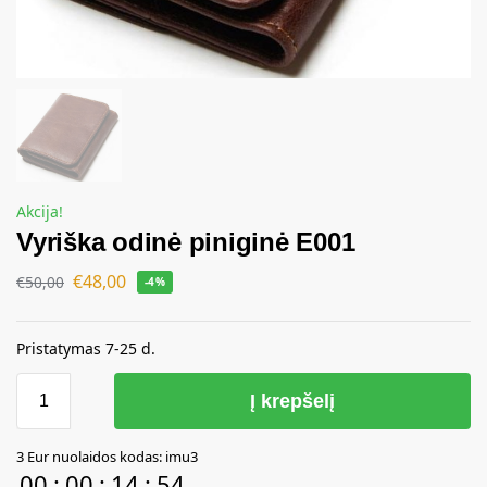
Akcija!
Vyriška odinė piniginė E001
€
48,00
€
50,00
-4%
Pristatymas 7-25 d.
Į krepšelį
A
3 Eur nuolaidos kodas: imu3
l
00
:
00
:
14
:
54