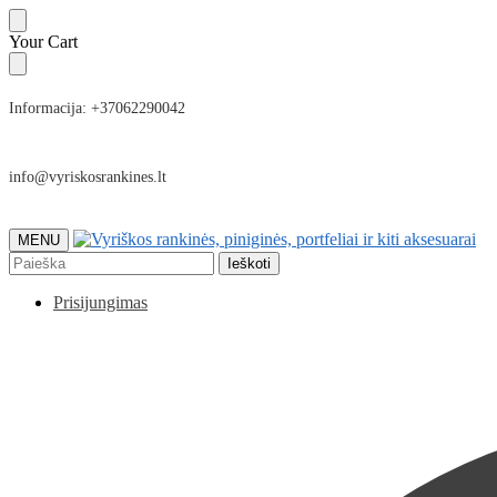
Skip
Skip
Your Cart
to
to
navigation
content
Informacija: +37062290042
info@vyriskosrankines.lt
MENU
Ieškoti:
Ieškoti
Prisijungimas