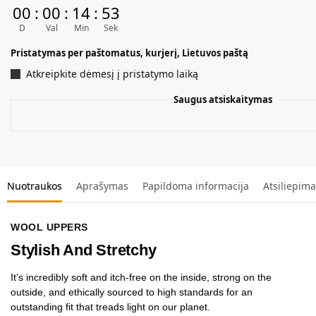
00
:
00
:
14
:
52
D
Val
Min
Sek
Pristatymas per paštomatus, kurjerį, Lietuvos paštą
Atkreipkite dėmesį į pristatymo laiką
Saugus atsiskaitymas
Nuotraukos
Aprašymas
Papildoma informacija
Atsiliepima
WOOL UPPERS
Stylish And Stretchy
It’s incredibly soft and itch-free on the inside, strong on the
outside, and ethically sourced to high standards for an
outstanding fit that treads light on our planet.