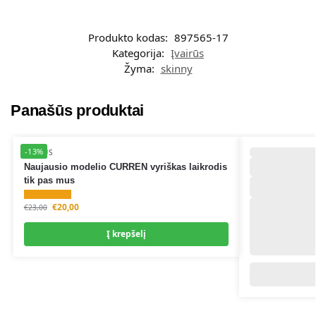
Produkto kodas:
897565-17
Kategorija:
Įvairūs
Žyma:
skinny
Panašūs produktai
-13%
ĮVAIRŪS
Naujausio modelio CURREN vyriškas laikrodis
tik pas mus
€
20,00
€
23,00
Į krepšelį