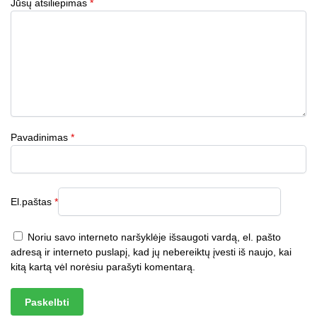
Jūsų atsiliepimas
*
Pavadinimas
*
El.paštas
*
Noriu savo interneto naršyklėje išsaugoti vardą, el. pašto
adresą ir interneto puslapį, kad jų nebereiktų įvesti iš naujo, kai
kitą kartą vėl norėsiu parašyti komentarą.