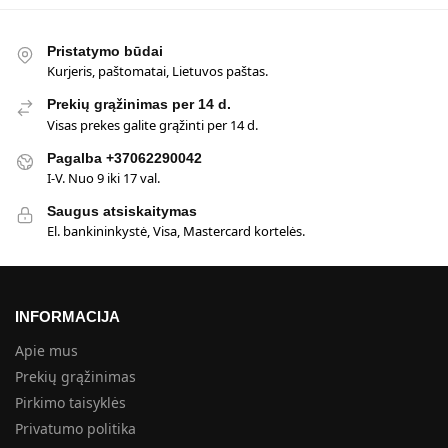
Pristatymo būdai
Kurjeris, paštomatai, Lietuvos paštas.
Prekių grąžinimas per 14 d.
Visas prekes galite grąžinti per 14 d.
Pagalba +37062290042
I-V. Nuo 9 iki 17 val.
Saugus atsiskaitymas
El. bankininkystė, Visa, Mastercard kortelės.
INFORMACIJA
Apie mus
Prekių grąžinimas
Pirkimo taisyklės
Privatumo politika