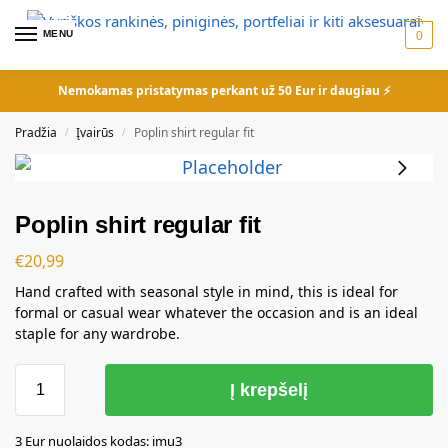
MENU
0
Nemokamas pristatymas perkant už 50 Eur ir daugiau ⚡
Pradžia
Įvairūs
Poplin shirt regular fit
/
/
Poplin shirt regular fit
€
20,99
Hand crafted with seasonal style in mind, this is ideal for
formal or casual wear whatever the occasion and is an ideal
staple for any wardrobe.
Į krepšelį
3 Eur nuolaidos kodas: imu3