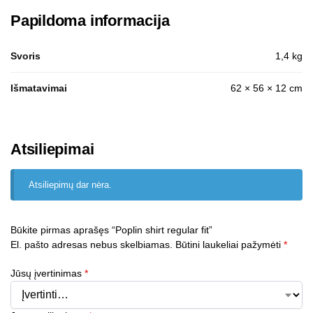
Papildoma informacija
Svoris
1,4 kg
Išmatavimai
62 × 56 × 12 cm
Atsiliepimai
Atsiliepimų dar nėra.
Būkite pirmas aprašęs “Poplin shirt regular fit”
El. pašto adresas nebus skelbiamas.
Būtini laukeliai pažymėti
*
Jūsų įvertinimas
*