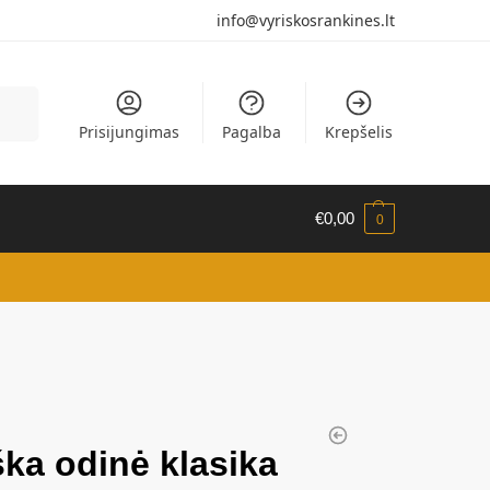
info@vyriskosrankines.lt
eškoti
Prisijungimas
Pagalba
Krepšelis
€
0,00
0
ška odinė klasika