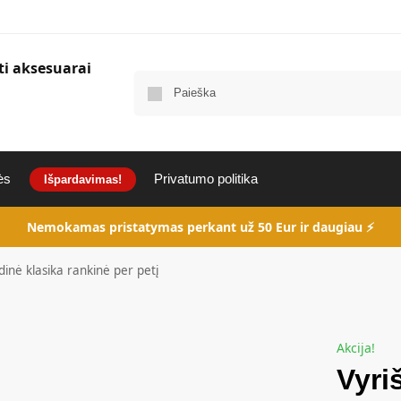
I
ės
Privatumo politika
Išpardavimas!
Nemokamas pristatymas perkant už 50 Eur ir daugiau ⚡
dinė klasika rankinė per petį
Akcija!
Vyri