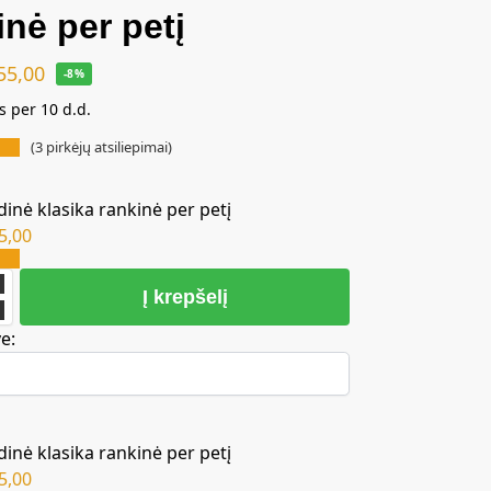
inė per petį
55,00
-8%
s per 10 d.d.
(
3
pirkėjų atsiliepimai)
dinė klasika rankinė per petį
5,00
Į krepšelį
e:
dinė klasika rankinė per petį
5,00