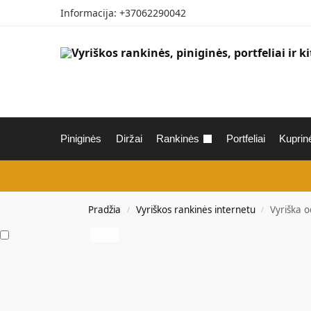
Informacija: +37062290042
Piniginės
Diržai
Rankinės
Portfeliai
Kuprin
Pradžia
Vyriškos rankinės internetu
Vyriška o
/
/