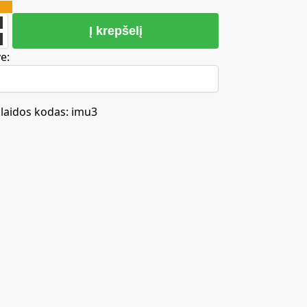
Į krepšelį
e:
laidos kodas: imu3