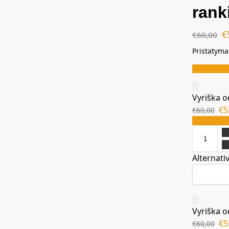
rank
€
€
60,00
Pristatyma
Vyriška o
€
5
€
60,00
Alternativ
Vyriška o
€
5
€
60,00