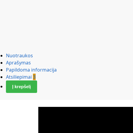
Nuotraukos
Aprašymas
Papildoma informacija
Atsiliepimai
3
Į krepšelį