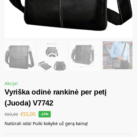
Akcija!
Vyriška odinė rankinė per petį
(Juoda) V7742
€
55,00
€
69,00
-20%
Natūrali oda! Puiki kokybė už gerą kainą!