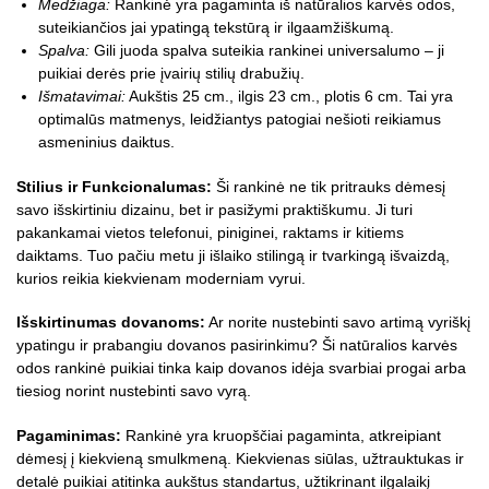
Medžiaga:
Rankinė yra pagaminta iš natūralios karvės odos,
suteikiančios jai ypatingą tekstūrą ir ilgaamžiškumą.
Spalva:
Gili juoda spalva suteikia rankinei universalumo – ji
puikiai derės prie įvairių stilių drabužių.
Išmatavimai:
Aukštis 25 cm., ilgis 23 cm., plotis 6 cm. Tai yra
optimalūs matmenys, leidžiantys patogiai nešioti reikiamus
asmeninius daiktus.
Stilius ir Funkcionalumas:
Ši rankinė ne tik pritrauks dėmesį
savo išskirtiniu dizainu, bet ir pasižymi praktiškumu. Ji turi
pakankamai vietos telefonui, piniginei, raktams ir kitiems
daiktams. Tuo pačiu metu ji išlaiko stilingą ir tvarkingą išvaizdą,
kurios reikia kiekvienam moderniam vyrui.
Išskirtinumas dovanoms:
Ar norite nustebinti savo artimą vyriškį
ypatingu ir prabangiu dovanos pasirinkimu? Ši natūralios karvės
odos rankinė puikiai tinka kaip dovanos idėja svarbiai progai arba
tiesiog norint nustebinti savo vyrą.
Pagaminimas:
Rankinė yra kruopščiai pagaminta, atkreipiant
dėmesį į kiekvieną smulkmeną. Kiekvienas siūlas, užtrauktukas ir
detalė puikiai atitinka aukštus standartus, užtikrinant ilgalaikį