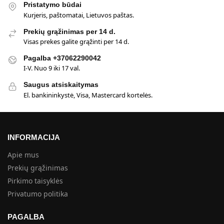
Pristatymo būdai
Kurjeris, paštomatai, Lietuvos paštas.
Prekių grąžinimas per 14 d.
Visas prekes galite grąžinti per 14 d.
Pagalba +37062290042
I-V. Nuo 9 iki 17 val.
Saugus atsiskaitymas
El. bankininkystė, Visa, Mastercard kortelės.
INFORMACIJA
Apie mus
Prekių grąžinimas
Pirkimo taisyklės
Privatumo politika
PAGALBA