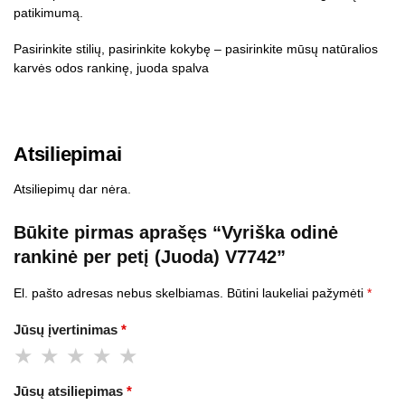
patikimumą.
Pasirinkite stilių, pasirinkite kokybę – pasirinkite mūsų natūralios
karvės odos rankinę, juoda spalva
Atsiliepimai
Atsiliepimų dar nėra.
Būkite pirmas aprašęs “Vyriška odinė
rankinė per petį (Juoda) V7742”
El. pašto adresas nebus skelbiamas.
Būtini laukeliai pažymėti
*
Jūsų įvertinimas
*
Jūsų atsiliepimas
*