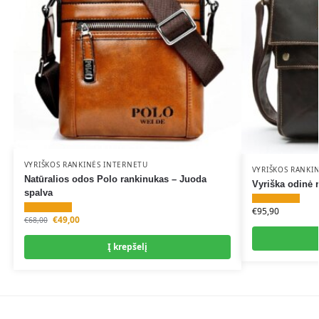
VYRIŠKOS RANKINĖS INTERNETU
VYRIŠKOS RANKI
Natūralios odos Polo rankinukas – Juoda
Vyriška odinė r
spalva
€
95,90
€
49,00
€
68,00
Į krepšelį