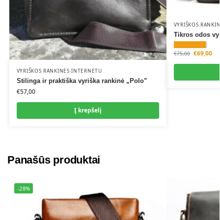
VYRIŠKOS RANKI
Tikros odos vy
€
69,00
€
75,00
VYRIŠKOS RANKINĖS INTERNETU
Stilinga ir praktiška vyriška rankinė „Polo”
€
57,00
Į krepšelį
Panašūs produktai
-28%