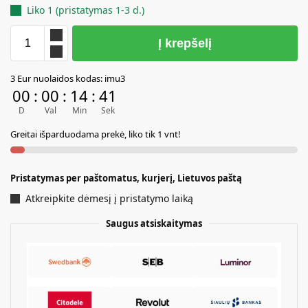
Liko 1 (pristatymas 1-3 d.)
Į krepšelį
A
3 Eur nuolaidos kodas: imu3
l
00
:
00
:
14
:
41
t
D
Val
Min
Sek
e
r
Greitai išparduodama prekė, liko tik 1 vnt!
n
a
t
Pristatymas per paštomatus, kurjerį, Lietuvos paštą
i
Atkreipkite dėmesį į pristatymo laiką
v
e
Saugus atsiskaitymas
: