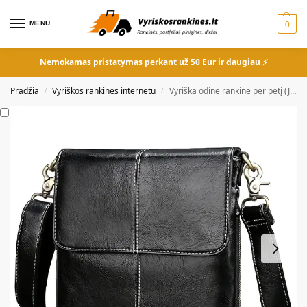
MENU
0
Nemokamas pristatymas perkant už 50 Eur ir daugiau ⚡
Pradžia
Vyriškos rankinės internetu
Vyriška odinė rankinė per petį (Juoda) V7742
/
/