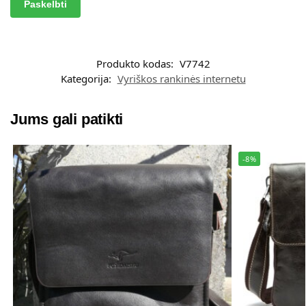
A
l
t
Produkto kodas:
V7742
e
Kategorija:
Vyriškos rankinės internetu
r
n
a
Jums gali patikti
t
i
-8%
v
e
: