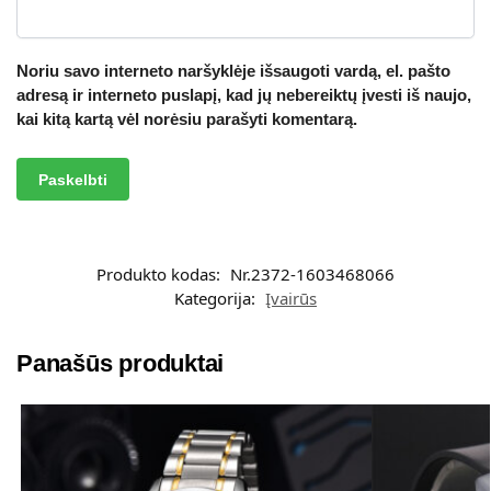
Noriu savo interneto naršyklėje išsaugoti vardą, el. pašto
adresą ir interneto puslapį, kad jų nebereiktų įvesti iš naujo,
kai kitą kartą vėl norėsiu parašyti komentarą.
A
l
t
Produkto kodas:
Nr.2372-1603468066
e
Kategorija:
Įvairūs
r
n
a
Panašūs produktai
t
i
v
e
: