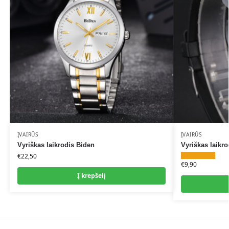
ĮVAIRŪS
ĮVAIRŪS
Vyriškas laikrodis Biden
Vyriškas laikr
€
22,50
€
9,90
Į krepšelį