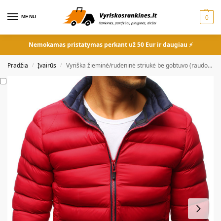
MENU
0
Nemokamas pristatymas perkant už 50 Eur ir daugiau ⚡
Pradžia
Įvairūs
Vyriška žieminė/rudeninė striukė be gobtuvo (raudona)
/
/