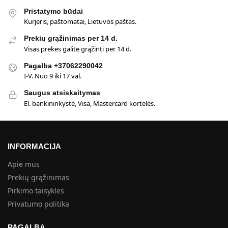
Pristatymo būdai
Kurjeris, paštomatai, Lietuvos paštas.
Prekių grąžinimas per 14 d.
Visas prekes galite grąžinti per 14 d.
Pagalba +37062290042
I-V. Nuo 9 iki 17 val.
Saugus atsiskaitymas
El. bankininkystė, Visa, Mastercard kortelės.
INFORMACIJA
Apie mus
Prekių grąžinimas
Pirkimo taisyklės
Privatumo politika
PAGALBA