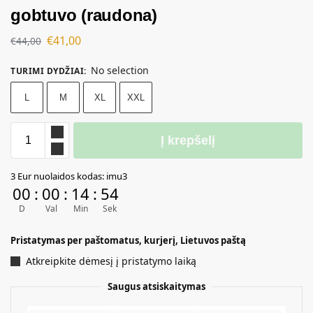
gobtuvo (raudona)
€
41,00
€
44,00
No selection
TURIMI DYDŽIAI
:
L
M
XL
XXL
Į krepšelį
A
3 Eur nuolaidos kodas: imu3
l
00
:
00
:
14
:
53
t
D
Val
Min
Sek
e
r
Pristatymas per paštomatus, kurjerį, Lietuvos paštą
n
a
Atkreipkite dėmesį į pristatymo laiką
t
Saugus atsiskaitymas
i
v