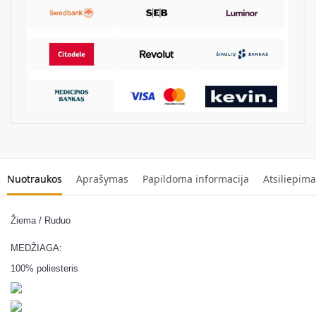
e
:
Nuotraukos
Aprašymas
Papildoma informacija
Atsiliepima
Žiema / Ruduo
MEDŽIAGA:
100% poliesteris