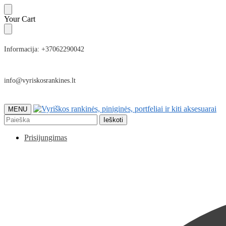
Skip
Skip
Your Cart
to
to
navigation
content
Informacija: +37062290042
info@vyriskosrankines.lt
MENU
Ieškoti:
Ieškoti
Prisijungimas