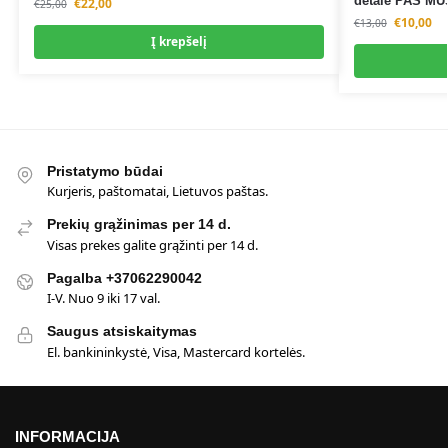
detalė PAS MUS
€
22,00
€
25,00
€
10,00
€
13,00
Į krepšelį
Pristatymo būdai
Kurjeris, paštomatai, Lietuvos paštas.
Prekių grąžinimas per 14 d.
Visas prekes galite grąžinti per 14 d.
Pagalba +37062290042
I-V. Nuo 9 iki 17 val.
Saugus atsiskaitymas
El. bankininkystė, Visa, Mastercard kortelės.
INFORMACIJA