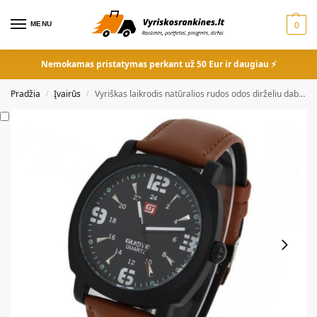
MENU
0
Nemokamas pristatymas perkant už 50 Eur ir daugiau ⚡
Pradžia
Įvairūs
Vyriškas laikrodis natūralios rudos odos dirželiu dabar tik 13€!
/
/