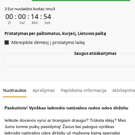
A
3 Eur nuolaidos kodas: imu3
l
00
:
00
:
14
:
54
t
D
Val
Min
Sek
e
r
Pristatymas per paštomatus, kurjerį, Lietuvos paštą
n
Atkreipkite dėmesį į pristatymo laiką
a
t
Saugus atsiskaitymas
i
v
e
:
Nuotraukos
Aprašymas
Papildoma informacija
Atsiliepima
Paskutinis! Vyriškas laikrodis natūralios rudos odos dirželiu
Ieškote dovanos vyrui ar brangiam draugui? Trūksta idėjų? Mes
Jums turime puikų pasiūlymą! Žavus bei patogus vyriškas
laikrodis natūralios odos dirželiu už mažesnę kainą specialiai