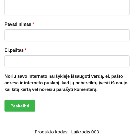
Pavadinimas
*
El.paštas
*
Noriu savo interneto naršyklėje išsaugoti vardą, el. pašto
adresą ir interneto puslapį, kad jų nebereiktų įvesti iš naujo,
kai kitą kartą vėl norėsiu parašyti komentarą.
A
l
t
Produkto kodas:
Laikrodis 009