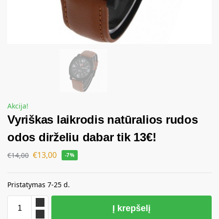
Akcija!
Vyriškas laikrodis natūralios rudos
odos dirželiu dabar tik 13€!
€
13,00
€
14,00
-7%
Pristatymas 7-25 d.
Į krepšelį