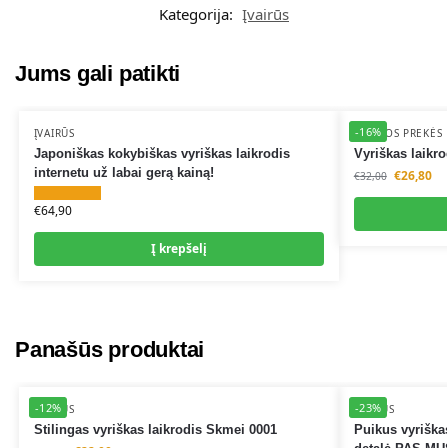
e
Kategorija:
Įvairūs
r
n
a
Jums gali patikti
t
i
-16%
v
ĮVAIRŪS
ĮVAIRIOS PREKĖS
Japoniškas kokybiškas vyriškas laikrodis
Vyriškas laikr
e
internetu už labai gerą kainą!
€
26,80
:
€
32,00
€
64,90
Į krepšelį
Panašūs produktai
-12%
-23%
ĮVAIRŪS
ĮVAIRŪS
Stilingas vyriškas laikrodis Skmei 0001
Puikus vyriškas