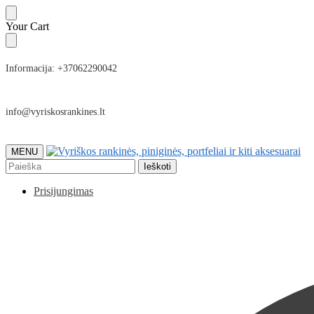
Skip
Skip
Your Cart
to
to
navigation
content
Informacija: +37062290042
info@vyriskosrankines.lt
MENU
Ieškoti:
Ieškoti
Prisijungimas