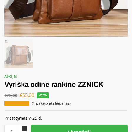
Akcija!
Vyriška odinė rankinė ZZNICK
€
55,00
€
75,00
-27%
(
1
pirkėjo atsiliepimas)
Pristatymas 7-25 d.