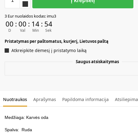
Į krepšelį
A
3 Eur nuolaidos kodas: imu3
l
00
:
00
:
14
:
54
t
D
Val
Min
Sek
e
r
Pristatymas per paštomatus, kurjerį, Lietuvos paštą
n
Atkreipkite dėmesį į pristatymo laiką
a
t
Saugus atsiskaitymas
i
v
e
:
Nuotraukos
Aprašymas
Papildoma informacija
Atsiliepima
Medžiaga: Karvės oda
Spalva: Ruda