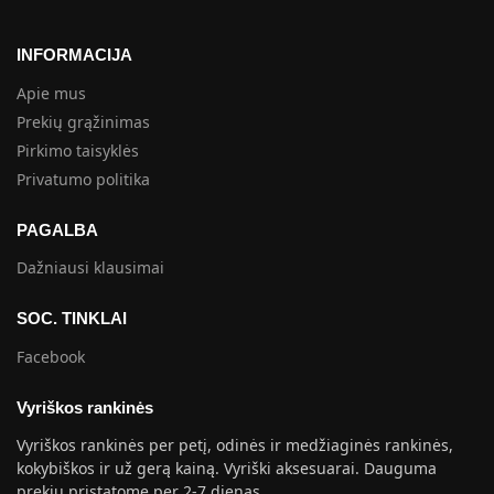
INFORMACIJA
Apie mus
Prekių grąžinimas
Pirkimo taisyklės
Privatumo politika
PAGALBA
Dažniausi klausimai
SOC. TINKLAI
Facebook
Vyriškos rankinės
Vyriškos rankinės per petį, odinės ir medžiaginės rankinės,
kokybiškos ir už gerą kainą. Vyriški aksesuarai. Dauguma
prekių pristatome per 2-7 dienas.