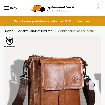
MENU
0
Nemokamas pristatymas perkant už 50 Eur ir daugiau ⚡
Pradžia
Vyriškos rankinės internetu
Vyriška odinė rankinė ZZNICK
/
/