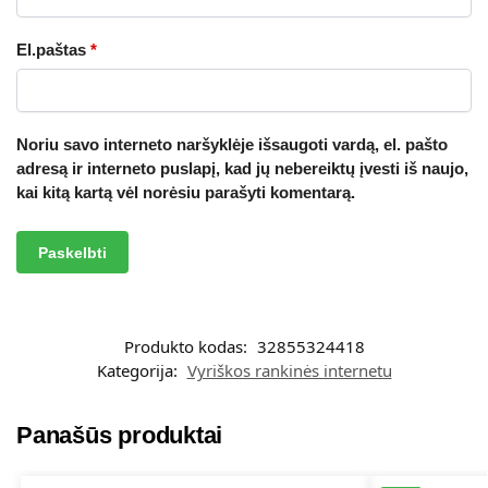
El.paštas
*
Noriu savo interneto naršyklėje išsaugoti vardą, el. pašto
adresą ir interneto puslapį, kad jų nebereiktų įvesti iš naujo,
kai kitą kartą vėl norėsiu parašyti komentarą.
A
l
t
Produkto kodas:
32855324418
e
Kategorija:
Vyriškos rankinės internetu
r
n
a
Panašūs produktai
t
i