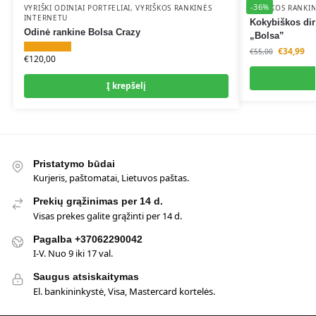
-36%
v
VYRIŠKI ODINIAI PORTFELIAI
,
VYRIŠKOS RANKINĖS
VYRIŠKOS RANKI
INTERNETU
Kokybiškos dir
e
Odinė rankine Bolsa Crazy
„Bolsa”
:
€
34,99
€
55,00
€
120,00
Į krepšelį
Pristatymo būdai
Kurjeris, paštomatai, Lietuvos paštas.
Prekių grąžinimas per 14 d.
Visas prekes galite grąžinti per 14 d.
Pagalba +37062290042
I-V. Nuo 9 iki 17 val.
Saugus atsiskaitymas
El. bankininkystė, Visa, Mastercard kortelės.