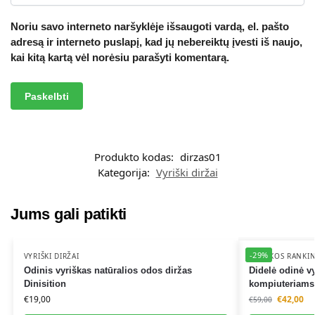
Noriu savo interneto naršyklėje išsaugoti vardą, el. pašto
adresą ir interneto puslapį, kad jų nebereiktų įvesti iš naujo,
kai kitą kartą vėl norėsiu parašyti komentarą.
A
l
t
Produkto kodas:
dirzas01
e
Kategorija:
Vyriški diržai
r
n
a
Jums gali patikti
t
Out of stock
i
-29%
v
VYRIŠKI DIRŽAI
VYRIŠKOS RANKI
Odinis vyriškas natūralios odos diržas
Didelė odinė v
e
Dinisition
kompiuteriams
:
€
19,00
€
42,00
€
59,00