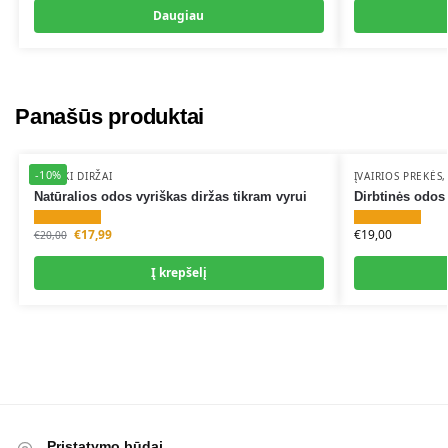
Daugiau
Panašūs produktai
-10%
VYRIŠKI DIRŽAI
ĮVAIRIOS PREKĖS
Natūralios odos vyriškas diržas tikram vyrui
Dirbtinės odos 
€
17,99
€
19,00
€
20,00
Į krepšelį
Pristatymo būdai