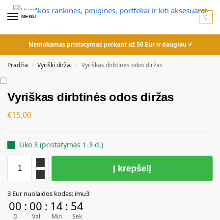
MENU
0
Nemokamas pristatymas perkant už 50 Eur ir daugiau ⚡
Pradžia
Vyriški diržai
Vyriškas dirbtinės odos diržas
/
/
Vyriškas dirbtinės odos diržas
€
15,00
Liko 3 (pristatymas 1-3 d.)
Į krepšelį
A
3 Eur nuolaidos kodas: imu3
l
00
:
00
:
14
:
54
t
D
Val
Min
Sek
e