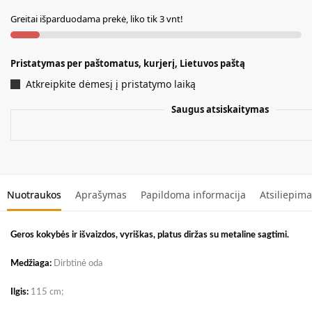
r
Greitai išparduodama prekė, liko tik 3 vnt!
n
a
t
Pristatymas per paštomatus, kurjerį, Lietuvos paštą
i
Atkreipkite dėmesį į pristatymo laiką
v
e
Saugus atsiskaitymas
:
Nuotraukos
Aprašymas
Papildoma informacija
Atsiliepima
Geros kokybės ir išvaizdos, vyriškas, platus diržas su metaline sagtimi.
Medžiaga:
Dirbtinė oda
Ilgis:
115 cm;