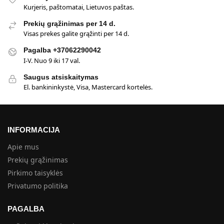
Kurjeris, paštomatai, Lietuvos paštas.
Prekių grąžinimas per 14 d.
Visas prekes galite grąžinti per 14 d.
Pagalba +37062290042
I-V. Nuo 9 iki 17 val.
Saugus atsiskaitymas
El. bankininkystė, Visa, Mastercard kortelės.
INFORMACIJA
Apie mus
Prekių grąžinimas
Pirkimo taisyklės
Privatumo politika
PAGALBA