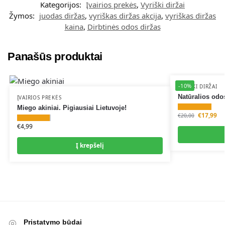
Kategorijos:
Įvairios prekės
,
Vyriški diržai
r
Žymos:
juodas diržas
,
vyriškas diržas akcija
,
vyriškas diržas
n
kaina
,
Dirbtinės odos diržas
a
t
i
Panašūs produktai
v
e
-10%
:
VYRIŠKI DIRŽAI
Natūralios odos
ĮVAIRIOS PREKĖS
Miego akiniai. Pigiausiai Lietuvoje!
€
17,99
€
20,00
€
4,99
Į krepšelį
Pristatymo būdai