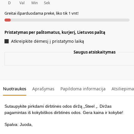
D
Val
Min
Sek
e
r
Greitai išparduodama prekė, liko tik 1 vnt!
n
a
t
Pristatymas per paštomatus, kurjerį, Lietuvos paštą
i
Atkreipkite dėmesį į pristatymo laiką
v
e
Saugus atsiskaitymas
:
Nuotraukos
Aprašymas
Papildoma informacija
Atsiliepima
Sutaupykite pirkdami dirbtinės odos diržą „Steel „. Diržas
pagamintas iš kokybiškos dirbtinės odos. Gera kaina ir kokybė!
Spalva: Juoda,