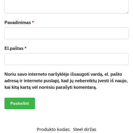
Pavadinimas
*
El.paštas
*
Noriu savo interneto naršyklėje išsaugoti vardą, el. pašto
adresą ir interneto puslapį, kad jų nebereiktų įvesti iš naujo,
kai kitą kartą vėl norėsiu parašyti komentarą.
A
l
t
Produkto kodas:
Steel diržas
e