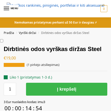
MENU
0
Nemokamas pristatymas perkant už 50 Eur ir daugiau ⚡
Pradžia
Vyriški diržai
Dirbtinės odos vyrškas diržas Steel
/
/
Dirbtinės odos vyrškas diržas Steel
€
19,00
(
1
pirkėjo atsiliepimas)
Liko 1 (pristatymas 1-3 d.)
Į krepšelį
A
3 Eur nuolaidos kodas: imu3
l
00
:
00
:
14
:
53
t