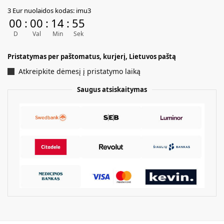
A
3 Eur nuolaidos kodas: imu3
l
00
:
00
:
14
:
54
t
D
Val
Min
Sek
e
r
Pristatymas per paštomatus, kurjerį, Lietuvos paštą
n
a
Atkreipkite dėmesį į pristatymo laiką
t
Saugus atsiskaitymas
i
v
e
: