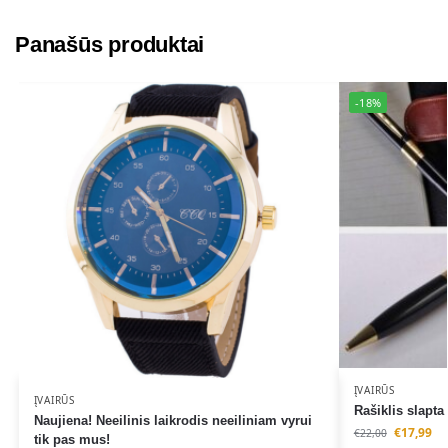
a
t
Panašūs produktai
i
v
-18%
e
:
ĮVAIRŪS
ĮVAIRŪS
Rašiklis slapta
Naujiena! Neeilinis laikrodis neeiliniam vyrui
€
17,99
€
22,00
tik pas mus!