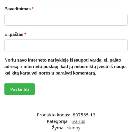
Pavadinimas
*
El.paštas
*
Noriu savo interneto naršyklėje išsaugoti vardą, el. pašto
adresą ir interneto puslapį, kad jų nebereiktų įvesti iš naujo,
kai kitą kartą vėl norėsiu parašyti komentarą.
A
l
t
Produkto kodas:
897565-13
e
Kategorija:
Įvairūs
r
Žyma:
skinny
n