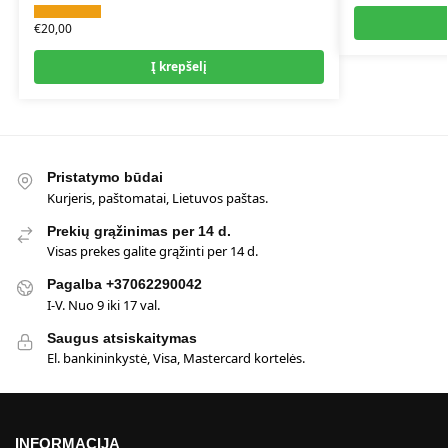
€
20,00
Į krepšelį
Pristatymo būdai
Kurjeris, paštomatai, Lietuvos paštas.
Prekių grąžinimas per 14 d.
Visas prekes galite grąžinti per 14 d.
Pagalba +37062290042
I-V. Nuo 9 iki 17 val.
Saugus atsiskaitymas
El. bankininkystė, Visa, Mastercard kortelės.
INFORMACIJA