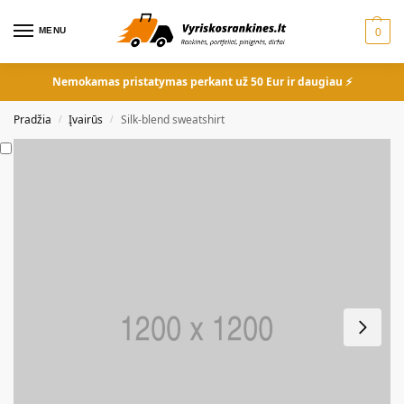
MENU
0
Nemokamas pristatymas perkant už 50 Eur ir daugiau ⚡
Pradžia
Įvairūs
Silk-blend sweatshirt
/
/