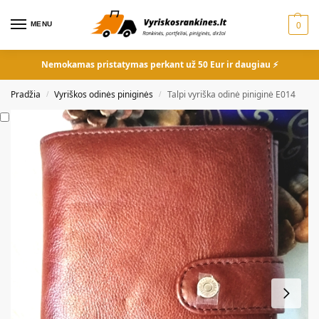
MENU
0
Nemokamas pristatymas perkant už 50 Eur ir daugiau ⚡
Pradžia
Vyriškos odinės piniginės
Talpi vyriška odinė piniginė E014
/
/