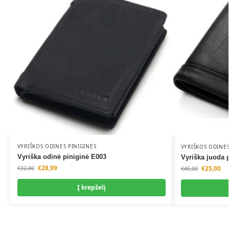
v
v
e
e
:
:
VYRIŠKOS ODINĖS PINIGINĖS
VYRIŠKOS ODINĖS
Vyriška odinė piniginė E003
Vyriška juoda 
€
28,99
€
25,00
€
32,00
€
45,00
Į krepšelį