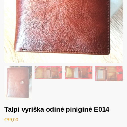
Talpi vyriška odinė piniginė E014
€
39,00