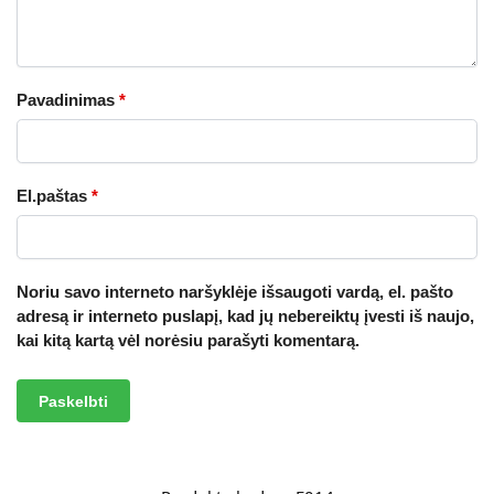
Pavadinimas
*
El.paštas
*
Noriu savo interneto naršyklėje išsaugoti vardą, el. pašto
adresą ir interneto puslapį, kad jų nebereiktų įvesti iš naujo,
kai kitą kartą vėl norėsiu parašyti komentarą.
A
l
t