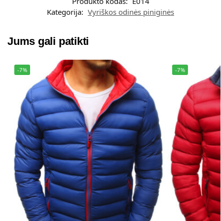
Produkto kodas:
E014
e
Kategorija:
Vyriškos odinės piniginės
r
n
a
Jums gali patikti
t
i
-7%
-7%
v
e
: