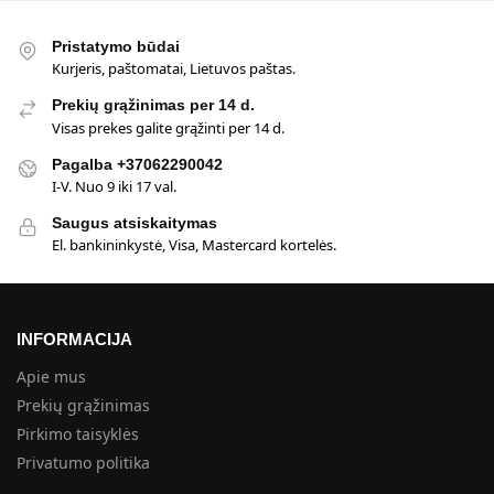
Pristatymo būdai
Kurjeris, paštomatai, Lietuvos paštas.
Prekių grąžinimas per 14 d.
Visas prekes galite grąžinti per 14 d.
Pagalba +37062290042
I-V. Nuo 9 iki 17 val.
Saugus atsiskaitymas
El. bankininkystė, Visa, Mastercard kortelės.
INFORMACIJA
Apie mus
Prekių grąžinimas
Pirkimo taisyklės
Privatumo politika