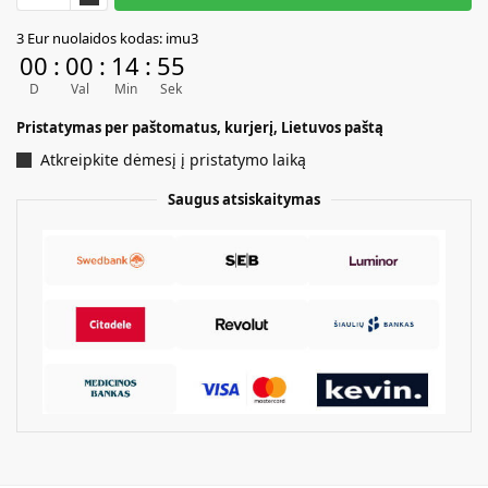
A
3 Eur nuolaidos kodas: imu3
l
00
:
00
:
14
:
55
t
D
Val
Min
Sek
e
r
Pristatymas per paštomatus, kurjerį, Lietuvos paštą
n
Atkreipkite dėmesį į pristatymo laiką
a
t
Saugus atsiskaitymas
i
v
e
: