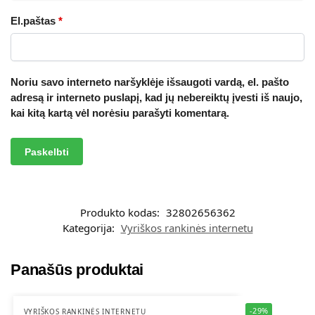
El.paštas
*
Noriu savo interneto naršyklėje išsaugoti vardą, el. pašto
adresą ir interneto puslapį, kad jų nebereiktų įvesti iš naujo,
kai kitą kartą vėl norėsiu parašyti komentarą.
A
l
t
Produkto kodas:
32802656362
e
Kategorija:
Vyriškos rankinės internetu
r
n
a
Panašūs produktai
t
i
-29%
v
VYRIŠKOS RANKINĖS INTERNETU