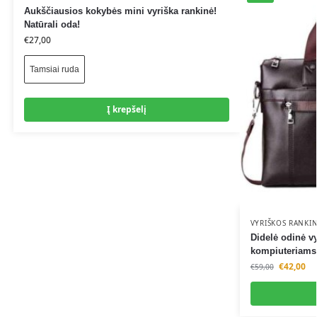
Aukščiausios kokybės mini vyriška rankinė!
e
Natūrali oda!
:
€
27,00
Tamsiai ruda
A
Į krepšelį
l
t
e
r
n
a
t
i
VYRIŠKOS RANKI
v
Didelė odinė v
kompiuteriams
e
€
42,00
€
59,00
: