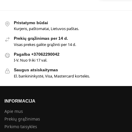
Pristatymo būdai
Kurjeris, paštomatai, Lietuvos paštas.
Prekių grąžinimas per 14 d.
Visas prekes galite grąžinti per 14 d.
Pagalba +37062290042
I-V. Nuo 9 iki 17 val.
Saugus atsiskaitymas
El. bankininkystė, Visa, Mastercard kortelės.
INFORMACIJA
Apie mus
Prekių grąžinimas
Pirkimo taisyklės