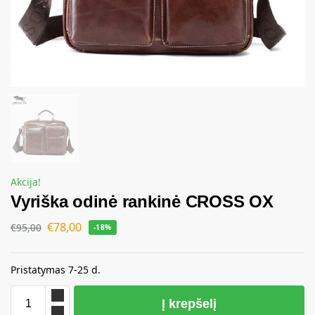
Akcija!
Vyriška odinė rankinė CROSS OX
€
78,00
€
95,00
-18%
Pristatymas 7-25 d.
Į krepšelį