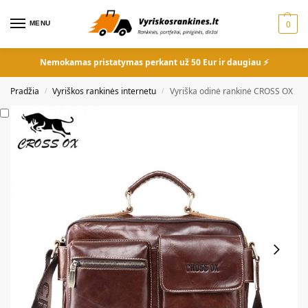
MENU
0
Nemokamas pristatymas perkant už 50 Eur ir daugiau ⚡
Pradžia
Vyriškos rankinės internetu
Vyriška odinė rankinė CROSS OX
/
/