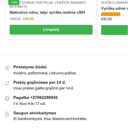
i
i
-18%
VYRIŠKI ODINIAI PORTFELIAI
,
VYRIŠKOS RANKINĖS
VYRIŠKOS RANKI
INTERNETU
v
v
Vyriška odinė r
Natūralios odos, talpi vyriška rankinė c004
e
e
€
89,00
€
95,90
€
109,00
:
:
Į krepšelį
Pristatymo būdai
Kurjeris, paštomatai, Lietuvos paštas.
Prekių grąžinimas per 14 d.
Visas prekes galite grąžinti per 14 d.
Pagalba +37062290042
I-V. Nuo 9 iki 17 val.
Saugus atsiskaitymas
El. bankininkystė, Visa, Mastercard kortelės.