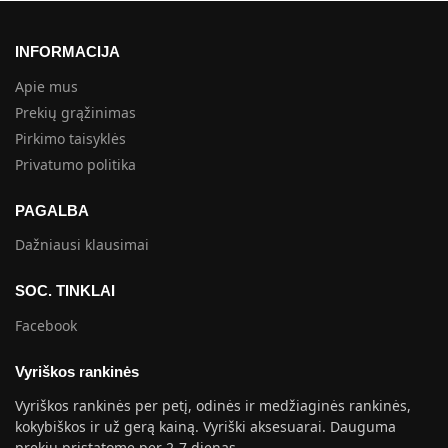
INFORMACIJA
Apie mus
Prekių grąžinimas
Pirkimo taisyklės
Privatumo politika
PAGALBA
Dažniausi klausimai
SOC. TINKLAI
Facebook
Vyriškos rankinės
Vyriškos rankinės per petį, odinės ir medžiaginės rankinės,
kokybiškos ir už gerą kainą. Vyriški aksesuarai. Dauguma
prekių pristatome per 2-7 dienas.