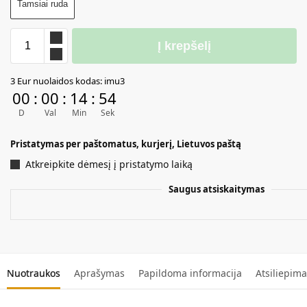
Tamsiai ruda
Į krepšelį
A
3 Eur nuolaidos kodas: imu3
l
00
:
00
:
14
:
54
t
D
Val
Min
Sek
e
r
Pristatymas per paštomatus, kurjerį, Lietuvos paštą
n
a
Atkreipkite dėmesį į pristatymo laiką
t
Saugus atsiskaitymas
i
v
e
:
Nuotraukos
Aprašymas
Papildoma informacija
Atsiliepima