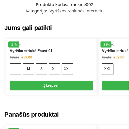
t
Produkto kodas:
rankine002
e
Kategorija:
Vyriškos rankinės internetu
r
n
a
Jums gali patikti
t
i
-31%
-31%
v
ĮVAIRŪS
ĮVAIRŪS
Vyriška striukė Faust 01
Vyriška striuk
e
€
59,00
€
59,00
:
€
85,00
€
85,00
L
M
S
XL
XXL
XXL
A
A
Į krepšelį
l
l
t
t
e
e
r
r
n
n
Panašūs produktai
a
a
t
t