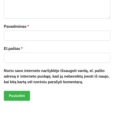
Pavadinimas
*
El.paštas
*
Noriu savo interneto naršyklėje išsaugoti vardą, el. pašto
adresą ir interneto puslapį, kad jų nebereiktų įvesti iš naujo,
kai kitą kartą vėl norėsiu parašyti komentarą.
A
l