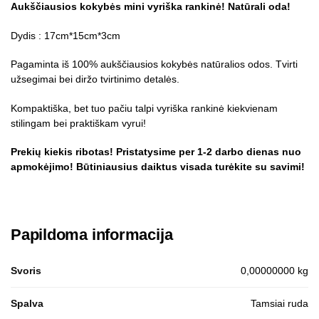
Aukščiausios kokybės mini vyriška rankinė! Natūrali oda!
Dydis : 17cm*15cm*3cm
Pagaminta iš 100% aukščiausios kokybės natūralios odos. Tvirti
užsegimai bei diržo tvirtinimo detalės.
Kompaktiška, bet tuo pačiu talpi vyriška rankinė kiekvienam
stilingam bei praktiškam vyrui!
Prekių kiekis ribotas! Pristatysime per 1-2 darbo dienas nuo
apmokėjimo! Būtiniausius daiktus visada turėkite su savimi!
Papildoma informacija
Svoris
0,00000000 kg
Spalva
Tamsiai ruda