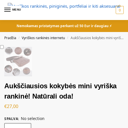
MENU
0
Nemokamas pristatymas perkant už 50 Eur ir daugiau ⚡
Pradžia
Vyriškos rankinės internetu
Aukščiausios kokybės mini vyriška rankinė! Natūrali oda!
/
/
Aukščiausios kokybės mini vyriška
rankinė! Natūrali oda!
€
27,00
No selection
SPALVA
: