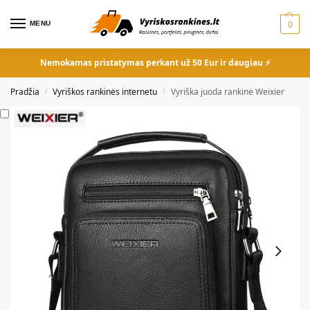
MENU
0
Nemokamas pristatymas perkant už 50 Eur ir daugiau ⚡
Pradžia
Vyriškos rankinės internetu
Vyriška juoda rankinė Weixier
/
/