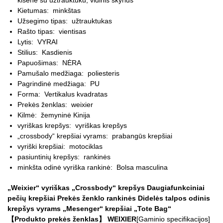
kišenė su užtrauktuku, vidinis skyrius
Kietumas:
minkštas
Užsegimo tipas:
užtrauktukas
Rašto tipas:
vientisas
Lytis:
VYRAI
Stilius:
Kasdienis
Papuošimas:
NĖRA
Pamušalo medžiaga:
poliesteris
Pagrindinė medžiaga:
PU
Forma:
Vertikalus kvadratas
Prekės ženklas:
weixier
Kilmė:
žemyninė Kinija
vyriškas krepšys:
vyriškas krepšys
„crossbody“ krepšiai vyrams:
prabangūs krepšiai
vyriški krepšiai:
motociklas
pasiuntinių krepšys:
rankinės
minkšta odinė vyriška rankinė:
Bolsa masculina
„Weixier“ vyriškas „Crossbody“ krepšys Daugiafunkciniai
pečių krepšiai Prekės ženklo rankinės Didelės talpos odinis
krepšys vyrams „Mesenger“ krepšiai „Tote Bag“
【Produkto prekės ženklas】 WEIXIER
[Gaminio specifikacijos]