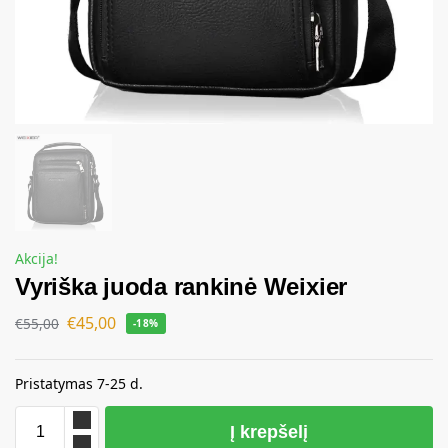
Akcija!
Vyriška juoda rankinė Weixier
€
45,00
€
55,00
-18%
Pristatymas 7-25 d.
Į krepšelį