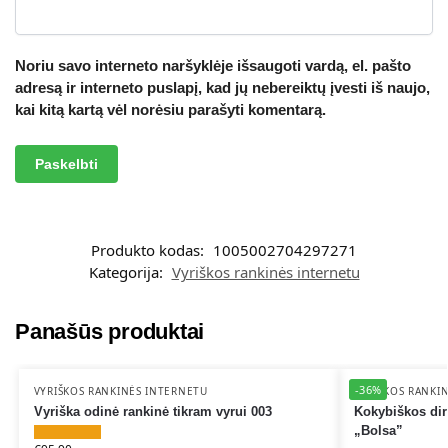
Noriu savo interneto naršyklėje išsaugoti vardą, el. pašto
adresą ir interneto puslapį, kad jų nebereiktų įvesti iš naujo,
kai kitą kartą vėl norėsiu parašyti komentarą.
A
l
t
Produkto kodas:
1005002704297271
e
Kategorija:
Vyriškos rankinės internetu
r
n
a
Panašūs produktai
t
i
-36%
v
VYRIŠKOS RANKINĖS INTERNETU
VYRIŠKOS RANKI
Vyriška odinė rankinė tikram vyrui 003
Kokybiškos dir
e
„Bolsa”
: