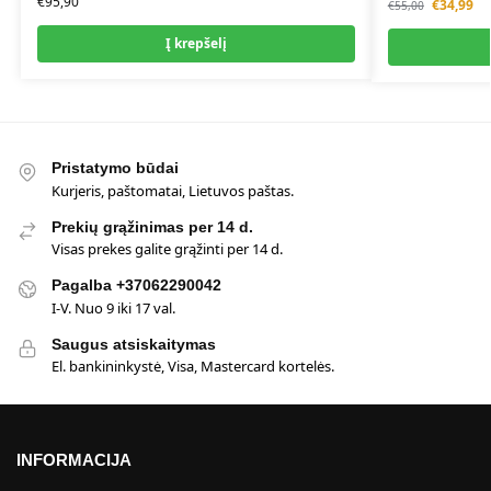
€
95,90
€
34,99
€
55,00
Į krepšelį
Pristatymo būdai
Kurjeris, paštomatai, Lietuvos paštas.
Prekių grąžinimas per 14 d.
Visas prekes galite grąžinti per 14 d.
Pagalba +37062290042
I-V. Nuo 9 iki 17 val.
Saugus atsiskaitymas
El. bankininkystė, Visa, Mastercard kortelės.
INFORMACIJA