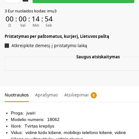
A
3 Eur nuolaidos kodas: imu3
l
00
:
00
:
14
:
52
t
D
Val
Min
Sek
e
r
Pristatymas per paštomatus, kurjerį, Lietuvos paštą
n
Atkreipkite dėmesį į pristatymo laiką
a
t
Saugus atsiskaitymas
i
v
e
:
Nuotraukos
Aprašymas
Atsiliepimai
0
Proga:
įvairi
Modelio numeris:
18062
Išorė:
Tvirtas krepšys
Vidus:
vidinė lizdo kišenė, mobiliojo telefono kišenė, vidinė