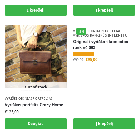
Į krepšelį
Į krepšelį
VYRIŠKI ODINIAI PORTFELIAI
,
-5%
VYRIŠKOS RANKINĖS INTERNETU
Originali vyriška tikros odos
rankinė 003
€
95,00
€
99,99
Out of stock
VYRIŠKI ODINIAI PORTFELIAI
Vyriškas portfelis Crazy Horse
€
125,00
Daugiau
Į krepšelį