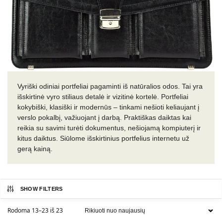
Vyriški odiniai portfeliai pagaminti iš natūralios odos. Tai yra
išskirtinė vyro stiliaus detalė ir vizitinė kortelė. Portfeliai
kokybiški, klasiški ir modernūs – tinkami nešioti keliaujant į
verslo pokalbį, važiuojant į darbą. Praktiškas daiktas kai
reikia su savimi turėti dokumentus, nešiojamą kompiuterį ir
kitus daiktus. Siūlome išskirtinius portfelius internetu už
gerą kainą.
SHOW FILTERS
Rodoma 13–23 iš 23