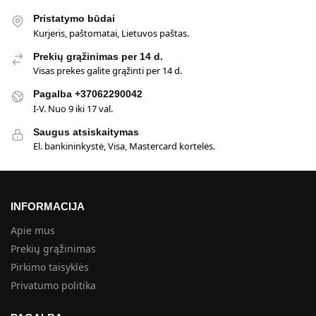
Pristatymo būdai
Kurjeris, paštomatai, Lietuvos paštas.
Prekių grąžinimas per 14 d.
Visas prekes galite grąžinti per 14 d.
Pagalba +37062290042
I-V. Nuo 9 iki 17 val.
Saugus atsiskaitymas
El. bankininkystė, Visa, Mastercard kortelės.
INFORMACIJA
Apie mus
Prekių grąžinimas
Pirkimo taisyklės
Privatumo politika