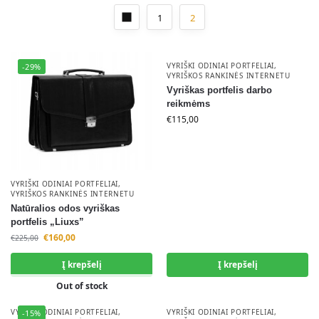
1
2
VYRIŠKI ODINIAI PORTFELIAI
,
-29%
VYRIŠKOS RANKINĖS INTERNETU
Vyriškas portfelis darbo
reikmėms
€
115,00
VYRIŠKI ODINIAI PORTFELIAI
,
VYRIŠKOS RANKINĖS INTERNETU
Natūralios odos vyriškas
portfelis „Liuxs”
€
160,00
€
225,00
Į krepšelį
Į krepšelį
Out of stock
VYRIŠKI ODINIAI PORTFELIAI
,
VYRIŠKI ODINIAI PORTFELIAI
,
-15%