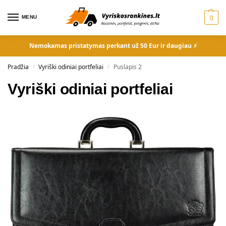
MENU
0
Nemokamas pristatymas perkant už 50 Eur ir daugiau ⚡
Pradžia
Vyriški odiniai portfeliai
Puslapis 2
/
/
Vyriški odiniai portfeliai