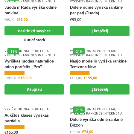
VYRIŠKOS RANKINĖS INTERNETU
VYRIŠKOS RANKINĖS INTERNETU
Juoda ir Ruda vyriška odinė
Didelė odinė vyriška rankinė
rankinė
per petį (Juoda)
€
55,00
€
95,00
€
65,00
Pasirinkti savybes
Į krepšelį
Out of stock
VYRIŠKI ODINIAI PORTFELIAI
,
VYRIŠKI ODINIAI PORTFELIAI
,
-18%
-21%
VYRIŠKOS RANKINĖS INTERNETU
VYRIŠKOS RANKINĖS INTERNETU
Vyriškas juodas natūralios
Naujo modelio vyriška rankinė
odos portfelis „Pro”
Temzone New
€
160,00
€
155,00
€
195,00
€
197,00
Daugiau
Į krepšelį
VYRIŠKI ODINIAI PORTFELIAI
VYRIŠKI ODINIAI PORTFELIAI
,
-21%
VYRIŠKOS RANKINĖS INTERNETU
Aukštos klasės vyriškas
Didelė vyriška odinė rankinė
portfelis
Bizzon
€
74,00
€
165,00
€
93,74