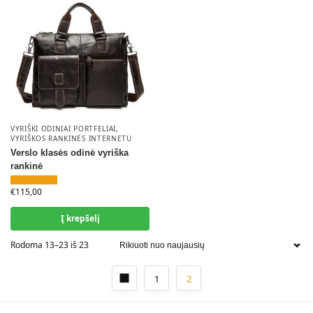
VYRIŠKI ODINIAI PORTFELIAI
,
VYRIŠKOS RANKINĖS INTERNETU
Verslo klasės odinė vyriška
rankinė
€
115,00
Į krepšelį
Rodoma 13–23 iš 23
1
2