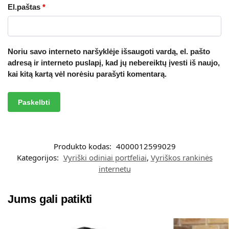
El.paštas
*
Noriu savo interneto naršyklėje išsaugoti vardą, el. pašto
adresą ir interneto puslapį, kad jų nebereiktų įvesti iš naujo,
kai kitą kartą vėl norėsiu parašyti komentarą.
A
l
t
Produkto kodas:
4000012599029
e
Kategorijos:
Vyriški odiniai portfeliai
,
Vyriškos rankinės
r
internetu
n
a
t
Jums gali patikti
i
v