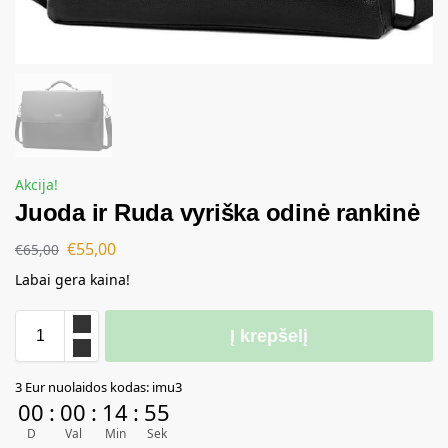
Akcija!
Juoda ir Ruda vyriška odinė rankinė
€
55,00
€
65,00
Labai gera kaina!
Į krepšelį
A
3 Eur nuolaidos kodas: imu3
l
00
:
00
:
14
:
55
t
D
Val
Min
Sek
e