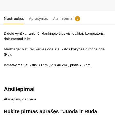
r
n
a
Nuotraukos
Aprašymas
Atsiliepimai
0
t
i
v
Didelė vyriška rankinė. Rankinėje tilps visi daiktai, kompiuteris,
e
dokumentai ir kt.
:
Medžiaga: Natūrali karvės oda ir aukštos kokybės dirbtinė oda
(Pu).
Išmatavimai: aukštis 30 cm.,ilgis 40 cm., plotis 7,5 cm.
Atsiliepimai
Atsiliepimų dar nėra.
Būkite pirmas aprašęs “Juoda ir Ruda