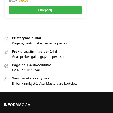
€
95,00
€
99,99
Į krepšelį
Pristatymo būdai
Kurjeris, paštomatai, Lietuvos paštas.
Prekių grąžinimas per 14 d.
Visas prekes galite grąžinti per 14 d.
Pagalba +37062290042
I-V. Nuo 9 iki 17 val.
Saugus atsiskaitymas
El. bankininkystė, Visa, Mastercard kortelės.
INFORMACIJA