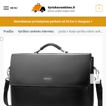
MENU
0
Nemokamas pristatymas perkant už 50 Eur ir daugiau ⚡
Pradžia
Vyriškos rankinės internetu
Juoda ir Ruda vyriška odinė rankinė
/
/