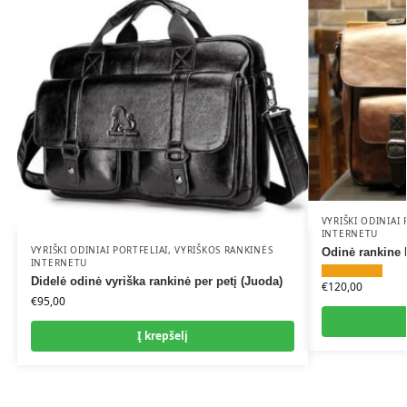
e
:
VYRIŠKI ODINIAI 
INTERNETU
VYRIŠKI ODINIAI PORTFELIAI
,
VYRIŠKOS RANKINĖS
Odinė rankine 
INTERNETU
Didelė odinė vyriška rankinė per petį (Juoda)
€
120,00
€
95,00
Į krepšelį