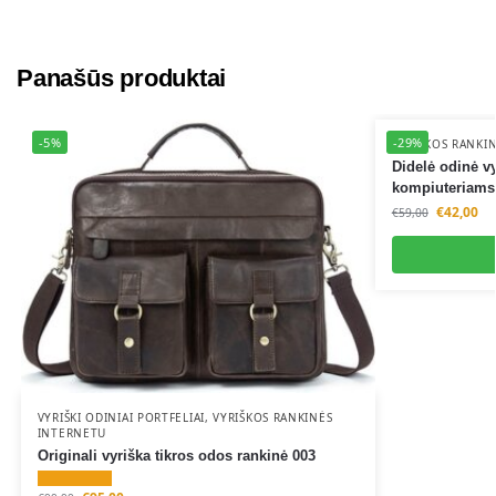
Panašūs produktai
-5%
-29%
VYRIŠKOS RANKI
Didelė odinė v
kompiuteriams
€
42,00
€
59,00
VYRIŠKI ODINIAI PORTFELIAI
,
VYRIŠKOS RANKINĖS
INTERNETU
Originali vyriška tikros odos rankinė 003