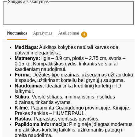
Saugus atsiskaitymas
Nuotraukos
Aprašymas
Atsiliepimai
0
Medžiaga:
Aukštos kokybės natūrali karvės oda,
patvari ir elegantiška.
Matmenys:
Ilgis – 3.9 cm, plotis – 2.75 cm, svoris –
0.15 kg. Kompaktiškas dydis, tinkantis verslui ar
kasdieniam naudojimui.
Forma:
Dėžutės tipo dizainas, užsegamas užtrauktuku
ir spaude, užtikrinant kortelių bei grynųjų saugumą.
Naudojimas:
Idealiai tinka kreditinių kortelių ir ID
laikymui.
Stilius:
Verslo stiliaus, minimalistinis ir solidus
dizainas, tinkantis vyrams.
Kilmė:
Pagaminta Guangdongo provincijoje, Kinijoje.
Prekės ženklas – HUMERPAUL.
Raštas:
Paprastas, vientisas paviršius.
Papildoma informacija:
Piniginėje įdiegtas modernus
ir praktiškas kortelių laikiklis, užtikrinantis patogų ir
greitą naudojimą.