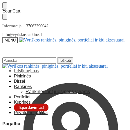
Skip
Skip
Your Cart
to
to
navigation
content
Informacija: +37062290042
info@vyriskosrankines.lt
MENU
Ieškoti:
Ieškoti:
Ieškoti
Ieškoti
Prisijungimas
Piniginės
Diržai
Rankinės
Rankinės ant juosmens vyrams
Portfeliai
Kuprinės
Išpardavimas!
Privatumo politika
Pagalba