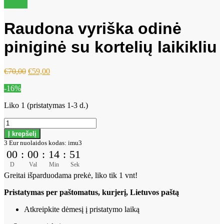
Akcija!
Raudona vyriška odinė
piniginė su kortelių laikikliu
Original
Current
€
70,00
€
59,00
price
price
-16%
was:
is:
€70,00.
€59,00.
Liko 1 (pristatymas 1-3 d.)
produkto
kiekis:
Į krepšelį
Raudona
3 Eur nuolaidos kodas: imu3
vyriška
00
:
00
:
14
:
49
odinė
D
Val
Min
Sek
piniginė
Greitai išparduodama prekė, liko tik 1 vnt!
su
kortelių
Pristatymas per paštomatus, kurjerį, Lietuvos paštą
laikikliu
Atkreipkite dėmesį į pristatymo laiką