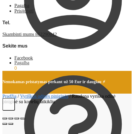
Pagalba
Prisijungti
Tel.
Skambinti mums 862290042
Sekite mus
Facebook
Pagalba
€
0,00
0
Nemokamas pristatymas perkant už 50 Eur ir daugiau ⚡
Pradžia
/
Vyriškos odinės piniginės
/
Raudona vyriška odinė
piniginė su kortelių laikikliu