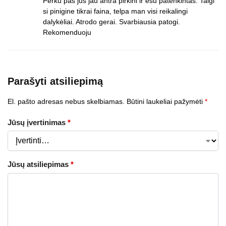
Perku pas jus jau antra pirkini ir esu patenkintas. Taigi
si pinigine tikrai faina, telpa man visi reikalingi
dalykėliai. Atrodo gerai. Svarbiausia patogi.
Rekomenduoju
Parašyti atsiliepimą
El. pašto adresas nebus skelbiamas.
Būtini laukeliai pažymėti
*
Jūsų įvertinimas
*
Jūsų atsiliepimas
*