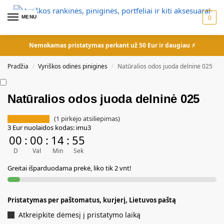
MENU
0
Nemokamas pristatymas perkant už 50 Eur ir daugiau ⚡
Pradžia
Vyriškos odinės piniginės
Natūralios odos juoda delninė 025
/
/
Natūralios odos juoda delninė 025
(
1
pirkėjo atsiliepimas)
3 Eur nuolaidos kodas: imu3
00
:
00
:
14
:
55
D
Val
Min
Sek
Greitai išparduodama prekė, liko tik 2 vnt!
Pristatymas per paštomatus, kurjerį, Lietuvos paštą
Atkreipkite dėmesį į pristatymo laiką