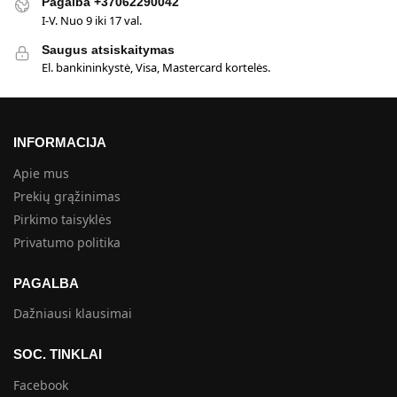
Pagalba +37062290042
I-V. Nuo 9 iki 17 val.
Saugus atsiskaitymas
El. bankininkystė, Visa, Mastercard kortelės.
INFORMACIJA
Apie mus
Prekių grąžinimas
Pirkimo taisyklės
Privatumo politika
PAGALBA
Dažniausi klausimai
SOC. TINKLAI
Facebook