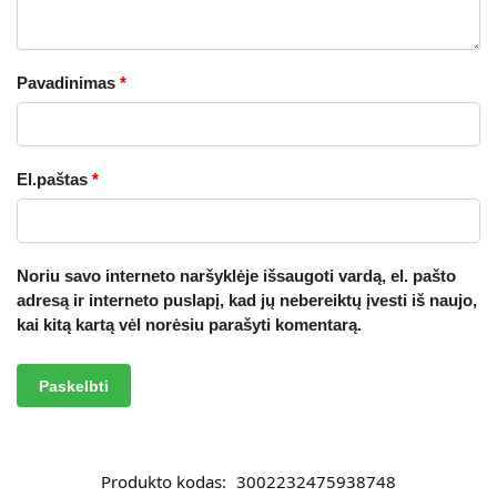
Pavadinimas
*
El.paštas
*
Noriu savo interneto naršyklėje išsaugoti vardą, el. pašto
adresą ir interneto puslapį, kad jų nebereiktų įvesti iš naujo,
kai kitą kartą vėl norėsiu parašyti komentarą.
A
l
t
Produkto kodas:
3002232475938748
e