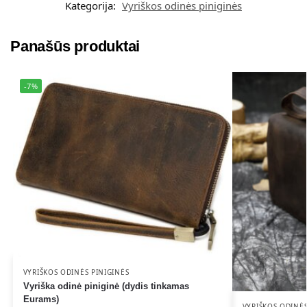
Kategorija:
Vyriškos odinės piniginės
r
n
a
Panašūs produktai
t
i
-7%
v
e
:
VYRIŠKOS ODINĖS PINIGINĖS
Vyriška odinė piniginė (dydis tinkamas
Eurams)
VYRIŠKOS ODINĖS